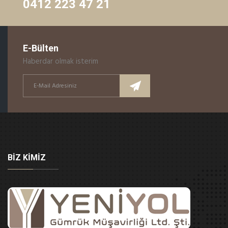
0412 223 47 21
E-Bülten
Haberdar olmak isterim
BIZ KIMIZ