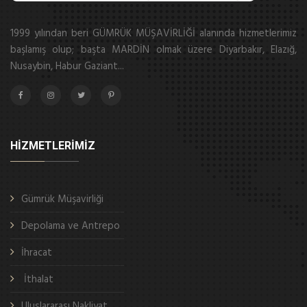
1999 yılından beri GÜMRÜK MÜŞAVİRLİĞİ alanında hizmetlerimiz
başlamış olup; başta MARDİN olmak üzere Diyarbakır, Elazığ,
Nusaybin, Habur Gaziant...
HIZMETLERIMIZ
Gümrük Müşavirliği
Depolama ve Antrepo
İhracat
İthalat
Uluslararası Nakliyat