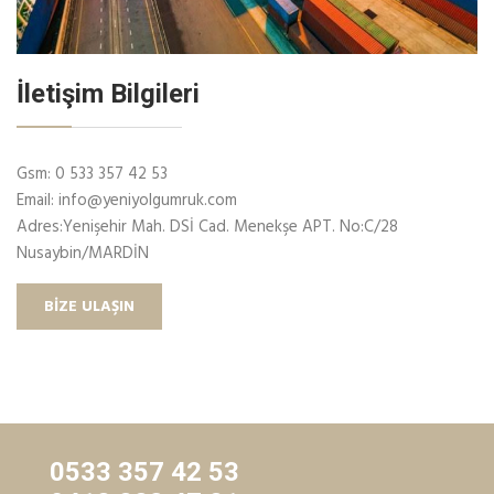
İletişim Bilgileri
Gsm:
0 533 357 42 53
Email: info@yeniyolgumruk.com
Adres:Yenişehir Mah. DSİ Cad. Menekşe APT. No:C/28
Nusaybin/MARDİN
BIZE ULAŞIN
0533 357 42 53